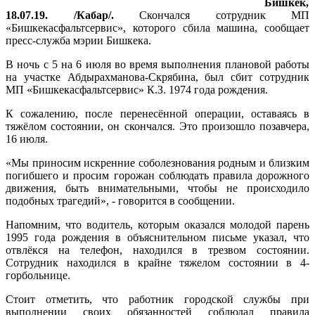
Бишкек,
18.07.19. /Кабар/.
Скончался сотрудник МП
«Бишкекасфальтсервис», которого сбила машина, сообщает
пресс-служба мэрии Бишкека.
В ночь с 5 на 6 июля во время выполнения плановой работы
на участке Абдырахманова-Скрябина, был сбит сотрудник
МП «Бишкекасфальтсервис» К.З. 1974 года рождения.
К сожалению, после перенесённой операции, оставаясь в
тяжёлом состоянии, он скончался. Это произошло позавчера,
16 июля.
«Мы приносим искренние соболезнования родным и близким
погибшего и просим горожан соблюдать правила дорожного
движения, быть внимательными, чтобы не происходило
подобных трагедий», - говорится в сообщении.
Напомним, что водитель, которым оказался молодой парень
1995 года рождения в объяснительном письме указал, что
отвлёкся на телефон, находился в трезвом состоянии.
Сотрудник находился в крайне тяжелом состоянии в 4-
горбольнице.
Стоит отметить, что работник городской службы при
выполнении своих обязанностей соблюдал правила