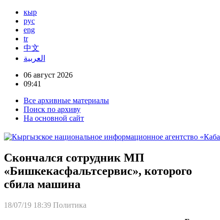
кыр
рус
eng
tr
中文
العربية
06 август 2026
09:41
Все архивные материалы
Поиск по архиву
На основной сайт
Скончался сотрудник МП
«Бишкекасфальтсервис», которого
сбила машина
18/07/19 18:39
Политика