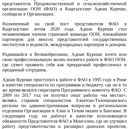
представитель Продовольственной и сельскохозяйственной
организации ООН (ФАО) в Кыргызстане Аднан Куреши,
сообщили в Организации.
Назначенный на свой пост представителя ФАО в
Кыргызстане летом 2020 года, Аднан Куреши стал
незаменимым членом страновой команды ООН, ближайшим
партнером для многих представителей государственных
институтов и ведомств, международных партнеров и доноров.
Родившийся в Великобритании, Аднан Куреши почти всю
свою профессиональную жизнь посвятил работе в ФАО ООН,
где сумел проявить себя как прекрасный профессионал и
преданный сотрудник.
Аднан Куреши приступил к работе в ФАО в 1995 году в Риме
в качестве специалиста по программам и бюджету, где он в то
же время являлся секретарем Программного комитета ФАО. С
2009 по 2017 год он получил опыт работы «на местах»,
являясь старшим специалистом Азиатско-Тихоокеанского
региона по административным вопросам в региональном
отделении Организации в Азии и Тихом океане в Бангкоке. В
следующем году он работал в качестве исполняющего
обязанности Представителя ФАО в Монголии, где он улучшил
работу представительства и расширил диапазон проектов,