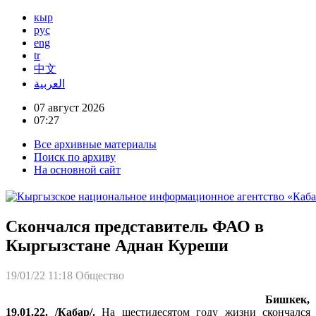
кыр
рус
eng
tr
中文
العربية
07 август 2026
07:27
Все архивные материалы
Поиск по архиву
На основной сайт
Скончался представитель ФАО в
Кыргызстане Аднан Куреши
19/01/22 11:18
Общество
Бишкек,
19.01.22. /Кабар/.
На шестидесятом году жизни скончался