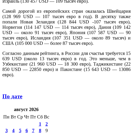
Израиль (130 457 USD — 109 тысяч евро).
Самой дорогой из европейских стран оказалась Швейцария
(128 969 USD — 107 тысяч евро в год). В десятку также
попали Новая Зеландия (128 844 USD -107 тысяч евро),
Норвегия (114 147 USD — 114 тысяч евро), Дания (109 142
USD — около 91 тысяч евро), Япония (107 587 USD — 90
тысяч евро), Исландия (107 351 USD — около 89 тысяч) и
США (105 000 USD — более 87 тысяч евро).
Согласно данным рейтинга, в России для счастья требуется 15
639 USD (около 13 тысяч евро) в год. Это меньше, чем в
Узбекистане (21 960 USD — 18 300 евро), Таджикистане (22
850 USD — 22850 евро) и Пакистане (15 643 USD — 13086
евро).
По дате
август 2026
Пн
Вт
Ср
Чт
Пт
Сб
Вс
1
2
3
4
5
6
7
8
9