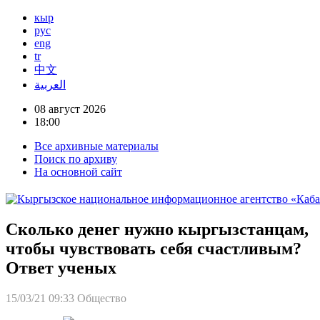
кыр
рус
eng
tr
中文
العربية
08 август 2026
18:00
Все архивные материалы
Поиск по архиву
На основной сайт
Сколько денег нужно кыргызстанцам,
чтобы чувствовать себя счастливым?
Ответ ученых
15/03/21 09:33
Общество