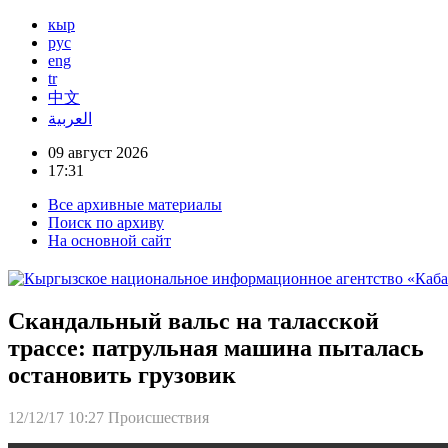
кыр
рус
eng
tr
中文
العربية
09 август 2026
17:31
Все архивные материалы
Поиск по архиву
На основной сайт
Скандальный вальс на таласской
трассе: патрульная машина пыталась
остановить грузовик
12/12/17 10:27
Происшествия