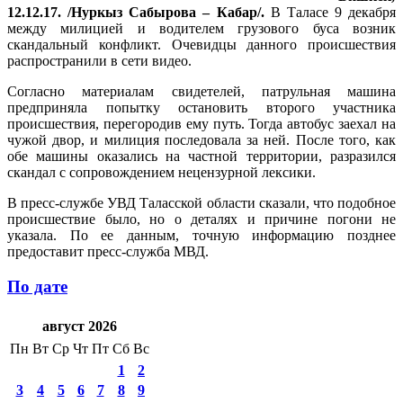
12.12.17. /Нуркыз Сабырова – Кабар/.
В Таласе 9 декабря
между милицией и водителем грузового буса возник
скандальный конфликт. Очевидцы данного происшествия
распространили в сети видео.
Согласно материалам свидетелей, патрульная машина
предприняла попытку остановить второго участника
происшествия, перегородив ему путь. Тогда автобус заехал на
чужой двор, и милиция последовала за ней. После того, как
обе машины оказались на частной территории, разразился
скандал с сопровождением нецензурной лексики.
В пресс-службе УВД Таласской области сказали, что подобное
происшествие было, но о деталях и причине погони не
указала. По ее данным, точную информацию позднее
предоставит пресс-служба МВД.
По дате
август 2026
Пн
Вт
Ср
Чт
Пт
Сб
Вс
1
2
3
4
5
6
7
8
9