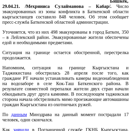
Бишкек,
29.04.21. /Мехриниса Сулайманова – Кабар/.
Число
эвакуированных из зоны конфликта в Баткенской области
кыргызстанцев составило 848 человек. Об этом сообщает
пресс-служба Баткенской областной администрации.
Уточняется, что из них 498 эвакуированы в город Баткен, 350
– в Лейлекский район. Эвакуированные жители обеспечены
едой и необходимыми предметами.
Ситуация на границе остается обостренной, перестрелка
продолжается.
Напомним, ситуация на границе Кыргызстана и
Таджикистана обострилась 28 апреля после того, как
граждане РТ начали устанавливать камеры видеонаблюдения
на водозаборе в селе Кок-Таш Баткенского района. В
результате совместной перепалки жители двух стран начали
обкидывать друг друга камнями. В последующем таджикская
сторона начала обстреливать мимо проезжающие автомашины
граждан Кыргызстана из охотничьих ружей.
По
данным
Минздрава на данный момент пострадали 17
человек, один скончался.
Как
заявили
в Пограничной службе ГКНБ Кыргызстана,