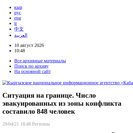
кыр
рус
eng
tr
中文
العربية
10 август 2026
10:48
Все архивные материалы
Поиск по архиву
На основной сайт
Ситуация на границе. Число
эвакуированных из зоны конфликта
составило 848 человек
29/04/21 18:48
Регионы