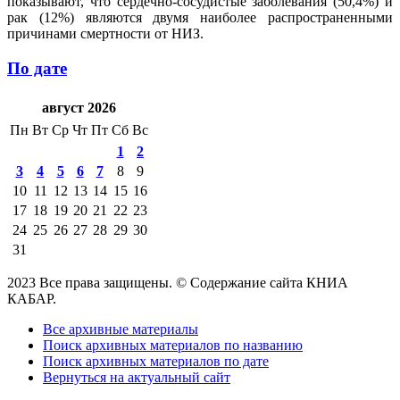
показывают, что сердечно-сосудистые заболевания (50,4%) и
рак (12%) являются двумя наиболее распространенными
причинами смертности от НИЗ.
По дате
август 2026
Пн
Вт
Ср
Чт
Пт
Сб
Вс
1
2
3
4
5
6
7
8
9
10
11
12
13
14
15
16
17
18
19
20
21
22
23
24
25
26
27
28
29
30
31
2023 Все права защищены. © Содержание сайта КНИА
КАБАР.
Все архивные материалы
Поиск архивных материалов по названию
Поиск архивных материалов по дате
Вернуться на актуальный сайт