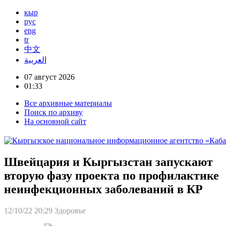
кыр
рус
eng
tr
中文
العربية
07 август 2026
01:33
Все архивные материалы
Поиск по архиву
На основной сайт
Швейцария и Кыргызстан запускают
вторую фазу проекта по профилактике
неинфекционных заболеваний в КР
12/10/22 20:29
Здоровье