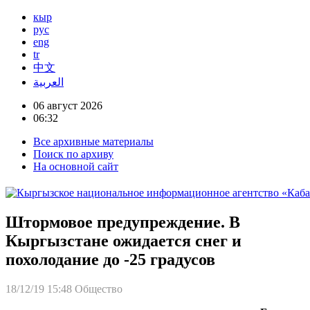
кыр
рус
eng
tr
中文
العربية
06 август 2026
06:32
Все архивные материалы
Поиск по архиву
На основной сайт
Штормовое предупреждение. В
Кыргызстане ожидается снег и
похолодание до -25 градусов
18/12/19 15:48
Общество