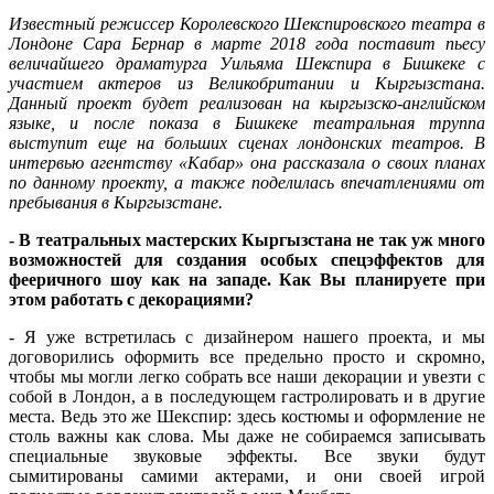
Известный режиссер Королевского Шекспировского театра в
Лондоне Сара Бернар в марте 2018 года поставит пьесу
величайшего драматурга Уильяма Шекспира в Бишкеке с
участием актеров из Великобритании и Кыргызстана.
Данный проект будет реализован на кыргызско-английском
языке, и после показа в Бишкеке театральная труппа
выступит еще на больших сценах лондонских театров. В
интервью агентству «Кабар» она рассказала о своих планах
по данному проекту, а также поделилась впечатлениями от
пребывания в Кыргызстане.
- В театральных мастерских Кыргызстана не так уж много
возможностей для создания особых спецэффектов для
фееричного шоу как на западе. Как Вы планируете при
этом работать с декорациями?
- Я уже встретилась с дизайнером нашего проекта, и мы
договорились оформить все предельно просто и скромно,
чтобы мы могли легко собрать все наши декорации и увезти с
собой в Лондон, а в последующем гастролировать и в другие
места. Ведь это же Шекспир: здесь костюмы и оформление не
столь важны как слова. Мы даже не собираемся записывать
специальные звуковые эффекты. Все звуки будут
сымитированы самими актерами, и они своей игрой