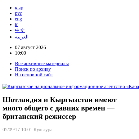
кыр
рус
eng
tr
中文
العربية
07 август 2026
10:00
Все архивные материалы
Поиск по архиву
На основной сайт
Шотландия и Кыргызстан имеют
много общего с давних времен —
британский режиссер
05/09/17 10:01
Культура