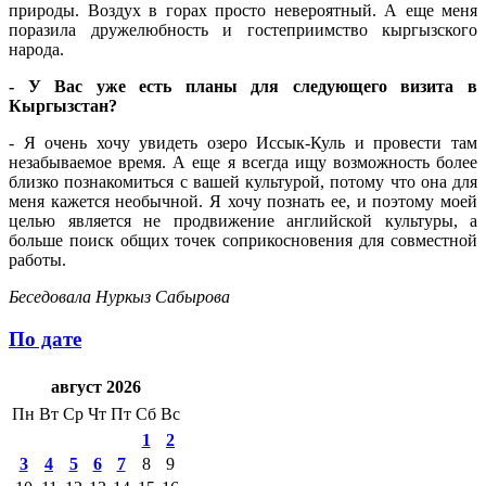
природы. Воздух в горах просто невероятный. А еще меня
поразила дружелюбность и гостеприимство кыргызского
народа.
- У Вас уже есть планы для следующего визита в
Кыргызстан?
- Я очень хочу увидеть озеро Иссык-Куль и провести там
незабываемое время. А еще я всегда ищу возможность более
близко познакомиться с вашей культурой, потому что она для
меня кажется необычной. Я хочу познать ее, и поэтому моей
целью является не продвижение английской культуры, а
больше поиск общих точек соприкосновения для совместной
работы.
Беседовала Нуркыз Сабырова
По дате
август 2026
Пн
Вт
Ср
Чт
Пт
Сб
Вс
1
2
3
4
5
6
7
8
9