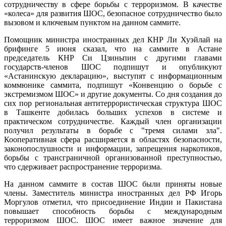
сотрудничеству в сфере борьбы с терроризмом. В качестве
«колеса» для развития ШОС, безопасное сотрудничество было
вызовом и ключевым пунктом на данном саммите.
Помощник министра иностранных дел КНР Ли Хуэйлай на
брифинге 5 июня сказал, что на саммите в Астане
председатель КНР Си Цзиньпин с другими главами
государств-членов ШОС подпишут и опубликуют
«Астанинскую декларацию», выступят с информационным
коммюнике саммита, подпишут «Конвенцию о борьбе с
экстремизмом ШОС» и другие документы. Со дня создания до
сих пор региональная антитеррористическая структура ШОС
в Ташкенте добилась больших успехов в системе и
практическом сотрудничестве. Каждый член организации
получил результаты в борьбе с "тремя силами зла".
Кооперативная сфера расширяется в областях безопасности,
законопослушности и информации, запрещения наркотиков,
борьбы с трансграничной организованной преступностью,
что сдерживает распространение терроризма.
На данном саммите в состав ШОС были приняты новые
члены. Заместитель министра иностранных дел РФ Игорь
Моргулов отметил, что присоединение Индии и Пакистана
повышает способность борьбы с международным
терроризмом ШОС. ШОС имеет важное значение для