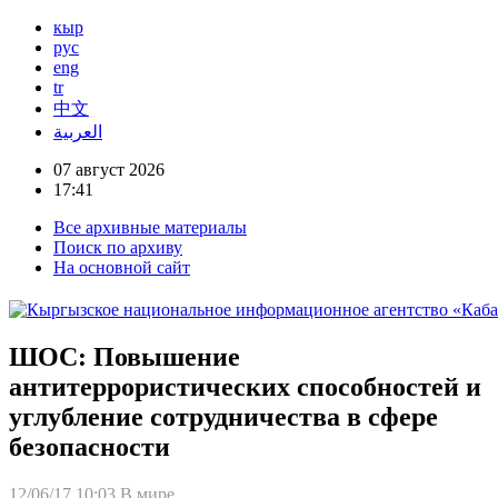
кыр
рус
eng
tr
中文
العربية
07 август 2026
17:41
Все архивные материалы
Поиск по архиву
На основной сайт
ШОС: Повышение
антитеррористических способностей и
углубление сотрудничества в сфере
безопасности
12/06/17 10:03
В мире