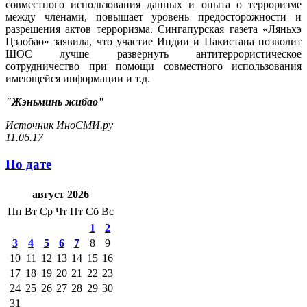
совместного использования данных и опыта о терроризме
между членами, повышает уровень предосторожности и
разрешения актов терроризма. Сингапурская газета «Ляньхэ
Цзаобао» заявила, что участие Индии и Пакистана позволит
ШОС лучше развернуть антитеррористическое
сотрудничество при помощи совместного использования
имеющейся информации и т.д.
"Жэньминь жибао"
Источник ИноСМИ.ру
11.06.17
По дате
август 2026
Пн
Вт
Ср
Чт
Пт
Сб
Вс
1
2
3
4
5
6
7
8
9
10
11
12
13
14
15
16
17
18
19
20
21
22
23
24
25
26
27
28
29
30
31