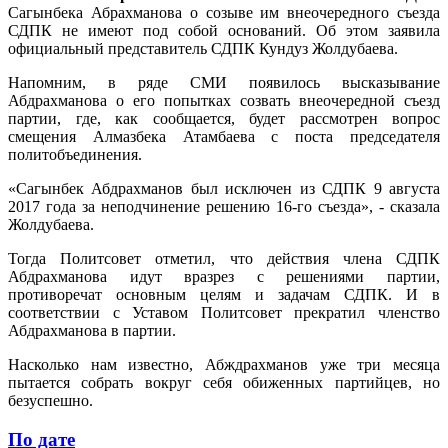
Сагынбека Абрахманова о созыве им внеочередного съезда
СДПК не имеют под собой оснований. Об этом заявила
официальный представитель СДПК Кундуз Жолдубаева.
Напомним, в ряде СМИ появилось высказывание
Абдрахманова о его попытках созвать внеочередной съезд
партии, где, как сообщается, будет рассмотрен вопрос
смещения Алмазбека Атамбаева с поста председателя
политобъединения.
«Сагынбек Абдрахманов был исключен из СДПК 9 августа
2017 года за неподчинение решению 16-го съезда», - сказала
Жолдубаева.
Тогда Политсовет отметил, что действия члена СДПК
Абдрахманова идут вразрез с решениями партии,
противоречат основным целям и задачам СДПК. И в
соответствии с Уставом Политсовет прекратил членство
Абдрахманова в партии.
Насколько нам известно, Абждрахманов уже три месяца
пытается собрать вокруг себя обиженных партийцев, но
безуспешно.
По дате