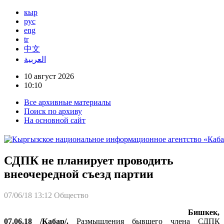
кыр
рус
eng
tr
中文
العربية
10 август 2026
10:10
Все архивные материалы
Поиск по архиву
На основной сайт
СДПК не планирует проводить
внеочередной съезд партии
07/06/18 13:12
Общество
Бишкек,
07.06.18 /Кабар/.
Размышления бывшего члена СДПК