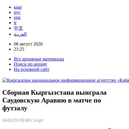
кыр
рус
eng
tr
中文
العربية
08 август 2026
21:25
Все архивные материалы
Поиск по архиву
На основной сайт
Сборная Кыргызстана выиграла
Саудовскую Аравию в матче по
футзалу
04/02/20 09:48
Спорт