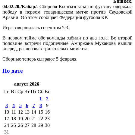
Бишкек,
04.02.20./Кабар/.
Сборная Кыргызстана по футзалу одержала
победу в первом товарищеском матче против Саудовской
Аравии. Об этом сообщает Федерация футбола КР.
Игра завершилась со счетом 5:3.
В первом тайме обе команды забили по два гола. Во второй
половине встречи подопечные Амиржана Муканова вышли
вперед, реализовав три голевых момента.
Сборные теперь сыграют 5 февраля.
По дате
август 2026
Пн
Вт
Ср
Чт
Пт
Сб
Вс
1
2
3
4
5
6
7
8
9
10
11
12
13
14
15
16
17
18
19
20
21
22
23
24
25
26
27
28
29
30
31