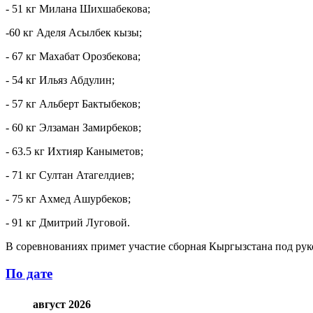
- 51 кг Милана Шихшабекова;
-60 кг Аделя Асылбек кызы;
- 67 кг Махабат Орозбекова;
- 54 кг Ильяз Абдулин;
- 57 кг Альберт Бактыбеков;
- 60 кг Элзаман Замирбеков;
- 63.5 кг Ихтияр Каныметов;
- 71 кг Султан Атагелдиев;
- 75 кг Ахмед Ашурбеков;
- 91 кг Дмитрий Луговой.
В соревнованиях примет участие сборная Кыргызстана под ру
По дате
август 2026