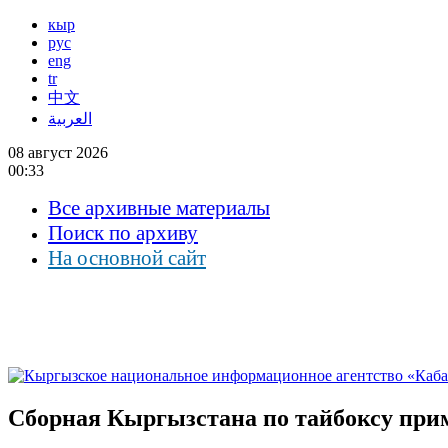
кыр
рус
eng
tr
中文
العربية
08 август 2026
00:33
Все архивные материалы
Поиск по архиву
На основной сайт
Сборная Кыргызстана по тайбоксу прим