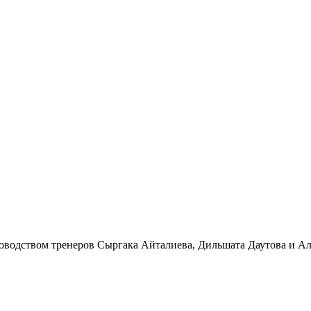
ководством тренеров Сыргака Айталиева, Дильшата Даутова и А