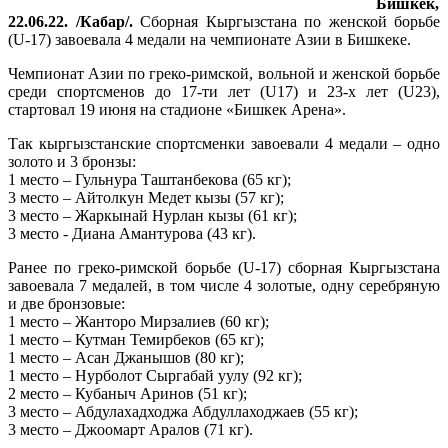
Бишкек,
22.06.22. /Кабар/.
Сборная Кыргызстана по женской борьбе
(U-17) завоевала 4 медали на чемпионате Азии в Бишкеке.
Чемпионат Азии по греко-римской, вольной и женской борьбе
среди спортсменов до 17-ти лет (U17) и 23-х лет (U23),
стартовал 19 июня на стадионе «Бишкек Арена».
Так кыргызстанские спортсменки завоевали 4 медали – одно
золото и 3 бронзы:
1 место – Гульнура Таштанбекова (65 кг);
3 место – Айтолкун Медет кызы (57 кг);
3 место – Жаркынай Нурлан кызы (61 кг);
3 место - Диана Амантурова (43 кг).
Ранее по греко-римской борьбе (U-17) сборная Кыргызстана
завоевала 7 медалей, в том числе 4 золотые, одну серебряную
и две бронзовые:
1 место – Жанторо Мирзалиев (60 кг);
1 место – Кутман Темирбеков (65 кг);
1 место – Асан Джанышов (80 кг);
1 место – Нурболот Сыргабай уулу (92 кг);
2 место – Кубаныч Аринов (51 кг);
3 место – Абдулахадходжа Абдуллаходжаев (55 кг);
3 место – Джоомарт Аралов (71 кг).