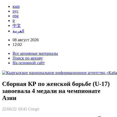
кыр
рус
eng
tr
中文
العربية
08 август 2026
12:02
Все архивные материалы
Поиск по архиву
На основной сайт
Сборная КР по женской борьбе (U-17)
завоевала 4 медали на чемпионате
Азии
22/06/22 10:41
Спорт