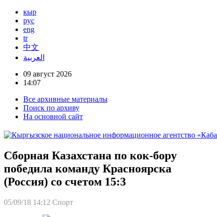
кыр
рус
eng
tr
中文
العربية
09 август 2026
14:07
Все архивные материалы
Поиск по архиву
На основной сайт
Сборная Казахстана по кок-бору
победила команду Красноярска
(Россия) со счетом 15:3
05/09/18 14:12
Спорт