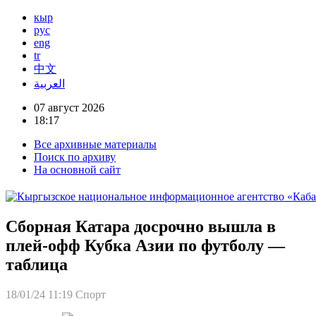
кыр
рус
eng
tr
中文
العربية
07 август 2026
18:17
Все архивные материалы
Поиск по архиву
На основной сайт
Сборная Катара досрочно вышла в
плей-офф Кубка Азии по футболу —
таблица
18/01/24 11:19
Спорт