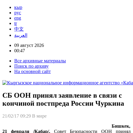
кыр
рус
eng
tr
中文
العربية
09 август 2026
00:47
Все архивные материалы
Поиск по архиву
На основной сайт
СБ ООН принял заявление в связи с
кончиной постпреда России Чуркина
21/02/17 09:29
В мире
Бишкек,
21 февраля /Кабар/.
Совет Безопасности ООН принял