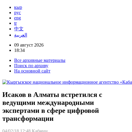
кыр
рус
eng
tr
中文
العربية
09 август 2026
18:34
Все архивные материалы
Поиск по архиву
На основной сайт
Исаков в Алматы встретился с
ведущими международными
экспертами в сфере цифровой
трансформации
04/02/18 12:48
Кабмин