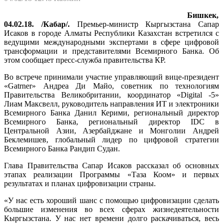
Бишкек,
04.02.18. /Кабар/.
Премьер-министр Кыргызстана Сапар
Исаков в городе Алматы Республики Казахстан встретился с
ведущими международными экспертами в сфере цифровой
трансформации и представителями Всемирного Банка. Об
этом сообщает пресс-служба правительства КР.
Во встрече принимали участие управляющий вице-президент
«Gatrner» Андреа Ди Майо, советник по технологиям
Правительства Великобритании, координатор «Digital -5»
Лиам Максвелл, руководитель направления ИТ и электроники
Всемирного Банка Данил Керими, региональный директор
Всемирного Банка, региональный директор IDC в
Центральной Азии, Азербайджане и Монголии Андрей
Беклемишев, глобальный лидер по цифровой стратегии
Всемирного Банка Рандип Судан.
Глава Правительства Сапар Исаков рассказал об основных
этапах реализации Программы «Таза Коом» и первых
результатах и планах цифровизации страны.
«У нас есть хороший шанс с помощью цифровизации сделать
большие изменения во всех сферах жизнедеятельности
Кыргызстана. У нас нет времени долго раскачиваться, весь