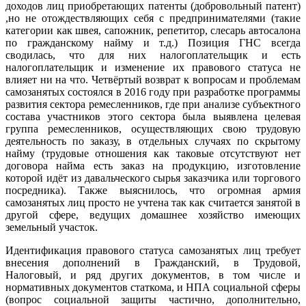
доходов лиц приобретающих патенты (добровольный патент)
,но не отождествляющих себя с предпринимателями (такие
категории как швея, сапожник, репетитор, слесарь автосалона
по гражданскому найму и т.д.) Позиция ГНС всегда
сводилась, что для них налогоплательщик и есть
налогоплательщик и изменение их правового статуса не
влияет ни на что. Четвёртый возврат к вопросам и проблемам
самозанятых состоялся в 2016 году при разработке программы
развития сектора ремесленников, где при анализе субъектного
состава участников этого сектора была выявлена целевая
группа ремесленников, осуществляющих свою трудовую
деятельность по заказу, в отдельных случаях по скрытому
найму (трудовые отношения как таковые отсутствуют нет
договора найма есть заказ на продукцию, изготовление
которой идёт из давальческого сырья заказчика или торгового
посредника). Также выяснилось, что огромная армия
самозанятых лиц просто не учтена так как считается занятой в
другой сфере, ведущих домашнее хозяйство имеющих
земельный участок.
Идентификация правового статуса самозанятых лиц требует
внесения дополнений в Гражданский, в Трудовой,
Налоговый, и ряд других документов, в том числе и
нормативных документов статкома, и НПА социальной сферы
(вопрос социальной защиты частично, дополнительно,