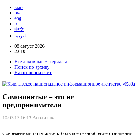
кыр
рус
eng
tr
中文
العربية
08 август 2026
22:19
Все архивные материалы
Поиск по архиву
На основной сайт
Самозанятые – это не
предприниматели
10/07/17 16:13
Аналитика
Современный ритм жизни, большое разнообразие отношений