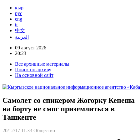
кыр
рус
eng
tr
中文
العربية
09 август 2026
20:23
Все архивные материалы
Поиск по архиву
На основной сайт
Самолет со спикером Жогорку Кенеша
на борту не смог приземлиться в
Ташкенте
20/12/17 11:33
Общество