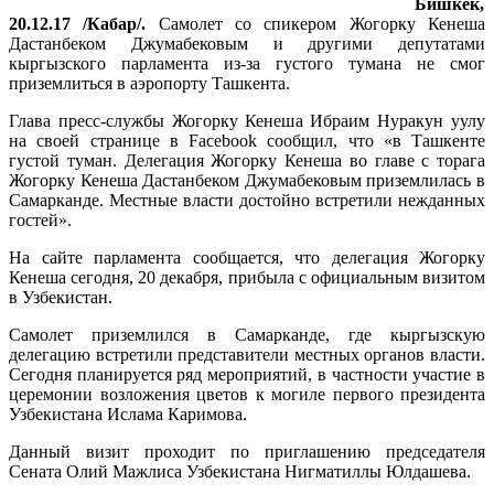
Бишкек,
20.12.17 /Кабар/.
Самолет со спикером Жогорку Кенеша
Дастанбеком Джумабековым и другими депутатами
кыргызского парламента из-за густого тумана не смог
приземлиться в аэропорту Ташкента.
Глава пресс-службы Жогорку Кенеша Ибраим Нуракун уулу
на своей странице в Facebook сообщил, что «в Ташкенте
густой туман. Делегация Жогорку Кенеша во главе с торага
Жогорку Кенеша Дастанбеком Джумабековым приземлилась в
Самарканде. Местные власти достойно встретили нежданных
гостей».
На сайте парламента сообщается, что делегация Жогорку
Кенеша сегодня, 20 декабря, прибыла с официальным визитом
в Узбекистан.
Самолет приземлился в Самарканде, где кыргызскую
делегацию встретили представители местных органов власти.
Сегодня планируется ряд мероприятий, в частности участие в
церемонии возложения цветов к могиле первого президента
Узбекистана Ислама Каримова.
Данный визит проходит по приглашению председателя
Сената Олий Мажлиса Узбекистана Нигматиллы Юлдашева.