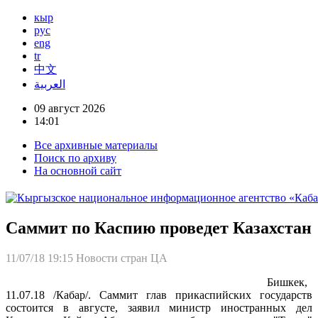
кыр
рус
eng
tr
中文
العربية
09 август 2026
14:01
Все архивные материалы
Поиск по архиву
На основной сайт
Саммит по Каспию проведет Казахстан
11/07/18 19:15
Новости стран ЦА
Бишкек,
11.07.18 /Кабар/. Саммит глав прикаспийских государств
состоится в августе, заявил министр иностранных дел