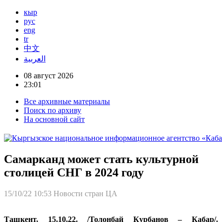
кыр
рус
eng
tr
中文
العربية
08 август 2026
23:01
Все архивные материалы
Поиск по архиву
На основной сайт
Самарканд может стать культурной
столицей СНГ в 2024 году
15/10/22 10:53
Новости стран ЦА
Ташкент, 15.10.22. /Толонбай Курбанов – Кабар/.