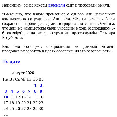
Напомним, ранее хакеры
взломали
сайт и требовали выкуп.
"Выяснено, что взлом произошёл с одного или нескольких
компьютеров сотрудников Аппарата ЖК, на которых были
сохранены пароли для администрирования сайта. Отметим,
что данные компьютеры были украдены в ходе беспорядком 5-
6 октября", - написала сотрудник пресс-службы Эльвира
Козубекова.
Как она сообщает, специалисты на данный момент
продолжают работать в целях обеспечения его безопасности.
По дате
август 2026
Пн
Вт
Ср
Чт
Пт
Сб
Вс
1
2
3
4
5
6
7
8
9
10
11
12
13
14
15
16
17
18
19
20
21
22
23
24
25
26
27
28
29
30
31