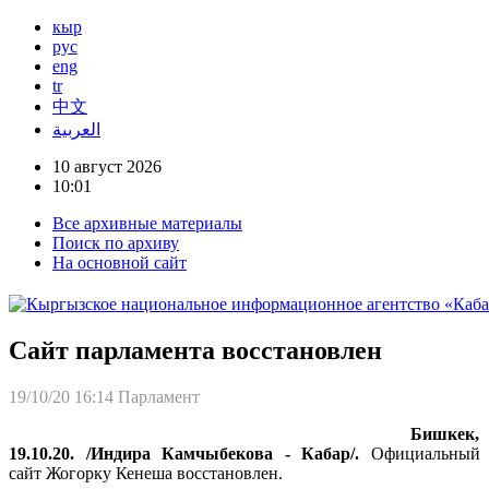
кыр
рус
eng
tr
中文
العربية
10 август 2026
10:01
Все архивные материалы
Поиск по архиву
На основной сайт
Сайт парламента восстановлен
19/10/20 16:14
Парламент
Бишкек,
19.10.20. /Индира Камчыбекова - Кабар/.
Официальный
сайт Жогорку Кенеша восстановлен.