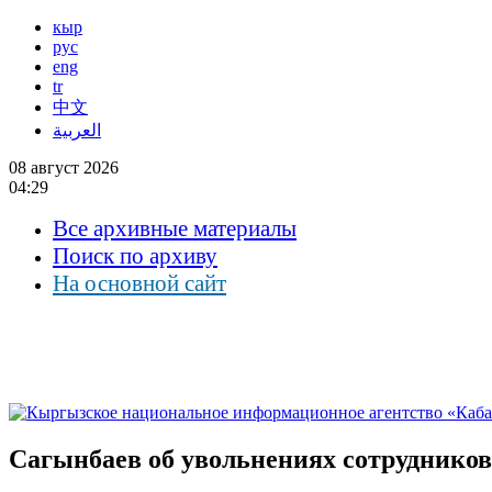
кыр
рус
eng
tr
中文
العربية
08 август 2026
04:29
Все архивные материалы
Поиск по архиву
На основной сайт
Сагынбаев об увольнениях сотрудников