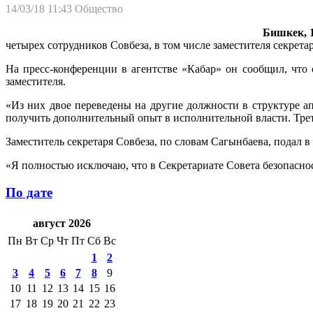
14/03/18 11:43
Общество
Бишкек, 1
четырех сотрудников Совбеза, в том числе заместителя секретар
На пресс-конференции в агентстве «Кабар» он сообщил, что 
заместителя.
«Из них двое переведены на другие должности в структуре а
получить дополнительный опыт в исполнительной власти. Трети
Заместитель секретаря Совбеза, по словам Сагынбаева, подал в 
«Я полностью исключаю, что в Секретариате Совета безопаснос
По дате
август 2026
Пн
Вт
Ср
Чт
Пт
Сб
Вс
1
2
3
4
5
6
7
8
9
10
11
12
13
14
15
16
17
18
19
20
21
22
23