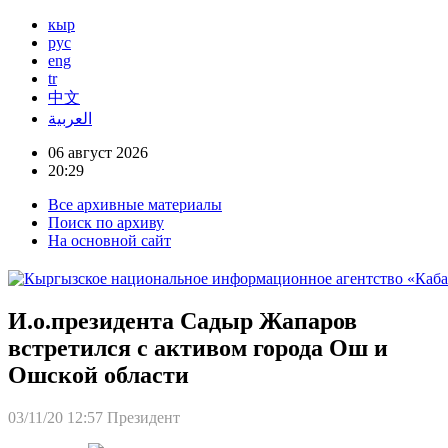
кыр
рус
eng
tr
中文
العربية
06 август 2026
20:29
Все архивные материалы
Поиск по архиву
На основной сайт
И.о.президента Садыр Жапаров
встретился с активом города Ош и
Ошской области
03/11/20 12:57
Президент