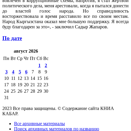
вовлечен в коррупционные схемы, напротив, я стал жертвой
политического дела, меня арестовали, когда я пытался донести
до властей голос народа. Но справедливость
восторжествовала и время расставило все по своим местам.
Народ Кыргызстана оказал мне большую поддержку. Я всегда
буду благодарен за это», - заключил Садыр Жапаров.
По дате
август 2026
Пн
Вт
Ср
Чт
Пт
Сб
Вс
1
2
3
4
5
6
7
8
9
10
11
12
13
14
15
16
17
18
19
20
21
22
23
24
25
26
27
28
29
30
31
2023 Все права защищены. © Содержание сайта КНИА
КАБАР.
Все архивные материалы
Поиск архивных материалов по названию