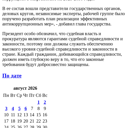
В ее состав вошли представители государственных органов,
деловых кругов, независимые эксперты, рабочей группе было
поручено разработать план реализации эффективных
антикоррупционных мер», - добавил глава государства.
Президент особо обозначил, что судебная власть и
прокуратура являются гарантами судебной справедливости и
законности, поэтому они должны служить обеспечению
высокого уровня судебной справедливости и законности в
стране. Каждый гражданин, добивающийся справедливости,
должен иметь глубокую веру в то, что его законные
требования будут добросовестно защищены.
По дате
август 2026
Пн
Вт
Ср
Чт
Пт
Сб
Вс
1
2
3
4
5
6
7
8
9
10
11
12
13
14
15
16
17
18
19
20
21
22
23
24
25
26
27
28
29
30