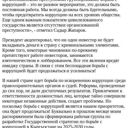
коррупцией – это не разовое мероприятие, это должна быть
постоянная работа. Мы всегда должны быть бдительными,
чтобы предотвратить коррупцию на всех уровнях общества.
Еще одним важным показателем цивилизованного
государства является отсутствие организованной
преступности», - отметил Садыр Жапаров.
Президент акцентировал, что ни один инвестор не будет
вкладывать деньги в страну с криминальными элементами.
Кроме того, некоторые чиновники по-прежнему
препятствуют работе инвесторов, занимаются
взяточничеством и лоббированием. Все эти явления вредят
имиджу страны. В связи с этим беспощадная борьба с
коррупцией будет продолжаться и усиливаться!
В нашей стране идет борьба по искоренению коррупции среди
правоохранительных органов и судей. Реформы, проведенные
до сих пор, не дали достаточных результатов. Привлечение к
ответственности должностных лиц, которые тайно совершили
некоторые незаконные действия, создает проблемы. Но
поскольку борьба с коррупцией является нашим приоритетом,
она будет продолжаться! Буквально в прошлом месяце моим
распоряжением была сформирована рабочая группа по
разработке Государственной стратегии по борьбе с
коррупцией в Кыргызстане на 2025-2030 годы.