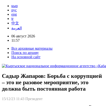
кыр
рус
eng
tr
中文
العربية
06 август 2026
11:57
Все архивные материалы
Поиск по архиву
На основной сайт
Садыр Жапаров: Борьба с коррупцией
– это не разовое мероприятие, это
должна быть постоянная работа
15/12/23 11:43
Президент