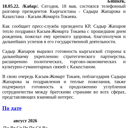
Бишкек,
18.05.22. /Кабар/.
Сегодня, 18 мая, состоялся телефонный
разговор президентов Кыргызстана - Садыра Жапарова и
Казахстана - Касым-Жомарта Токаева.
Как сообщает пресс-служба президента КР, Садыр Жапаров
тепло поздравил Касым-Жомарта Токаева с прошедшим днем
рождения, пожелал ему крепкого здоровья, благополучия и
дальнейших успехов в его государственной деятельности.
Садыр Жапаров выразил готовность кыргызской стороны к
дальнейшему укреплению стратегического партнерства,
расширению политических, торгово-экономических и
культурно-гуманитарных связей с Казахстаном.
В свою очередь Касым-Жомарт Токаев, поблагодарив Садыра
Жапарова за поздравления и теплые пожелания, также
подчеркнул готовность к продолжению углубления
сотрудничества между братскими странами во всех сферах,
представляющих взаимный интерес.
По дате
август 2026
Пн
Вт
Ср
Чт
Пт
Сб
Вс