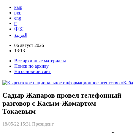
кыр
рус
eng
tr
中文
العربية
06 август 2026
13:13
Все архивные материалы
Поиск по архиву
На основной сайт
Садыр Жапаров провел телефонный
разговор с Касым-Жомартом
Токаевым
18/05/22 15:31
Президент