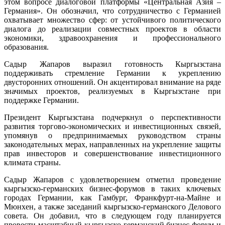
этом вопросе диалоговой платформы «Центральная Азия –
Германия». Он обозначил, что сотрудничество с Германией
охватывает множество сфер: от устойчивого политического
диалога до реализации совместных проектов в области
экономики, здравоохранения и профессионального
образования.
Садыр Жапаров выразил готовность Кыргызстана
поддерживать стремление Германии к укреплению
двусторонних отношений. Он акцентировал внимание на ряде
значимых проектов, реализуемых в Кыргызстане при
поддержке Германии.
Президент Кыргызстана подчеркнул о перспективности
развития торгово-экономических и инвестиционных связей,
упомянув о предпринимаемых руководством страны
законодательных мерах, направленных на укрепление защиты
прав инвесторов и совершенствование инвестиционного
климата страны.
Садыр Жапаров с удовлетворением отметил проведение
кыргызско-германских бизнес-форумов в таких ключевых
городах Германии, как Гамбург, Франкфурт-на-Майне и
Мюнхен, а также заседаний кыргызско-германского Делового
совета. Он добавил, что в следующем году планируется
провести масштабный кыргызско-германский бизнес-форум и