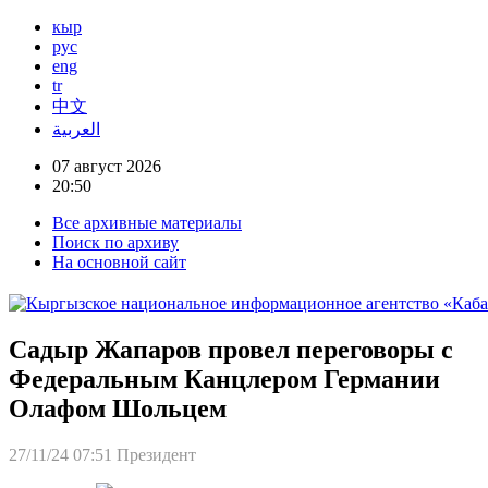
кыр
рус
eng
tr
中文
العربية
07 август 2026
20:50
Все архивные материалы
Поиск по архиву
На основной сайт
Садыр Жапаров провел переговоры с
Федеральным Канцлером Германии
Олафом Шольцем
27/11/24 07:51
Президент