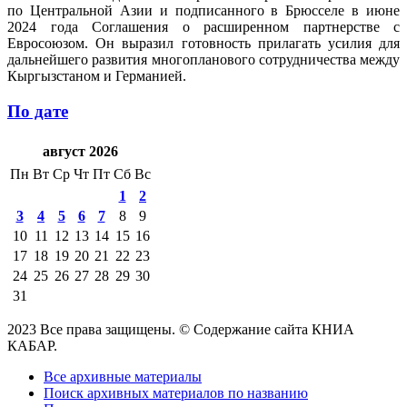
по Центральной Азии и подписанного в Брюсселе в июне
2024 года Соглашения о расширенном партнерстве с
Евросоюзом. Он выразил готовность прилагать усилия для
дальнейшего развития многопланового сотрудничества между
Кыргызстаном и Германией.
По дате
август 2026
Пн
Вт
Ср
Чт
Пт
Сб
Вс
1
2
3
4
5
6
7
8
9
10
11
12
13
14
15
16
17
18
19
20
21
22
23
24
25
26
27
28
29
30
31
2023 Все права защищены. © Содержание сайта КНИА
КАБАР.
Все архивные материалы
Поиск архивных материалов по названию