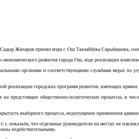
Садыр Жапаров принял мэра г. Ош Таалайбека Сарыбашова, сооб
о-экономического развития города Ош, ходе реализации компле
альными органами и соответствующими службами мерах по ул
ой реализации городских программ развития, имеющих прямое в
ие на предстоящие общественно-политические процессы, в чи
крытость выборного процесса, недопущение применения админис
т. г. показали, что отдельные руководители на местах не извле
знаны недействительными.