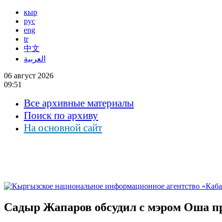
кыр
рус
eng
tr
中文
العربية
06 август 2026
09:51
Все архивные материалы
Поиск по архиву
На основной сайт
Садыр Жапаров обсудил с мэром Оша п