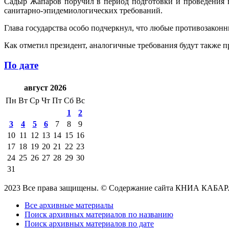
Садыр Жапаров поручил в период подготовки и проведения в
санитарно-эпидемиологических требований.
Глава государства особо подчеркнул, что любые противозаконн
Как отметил президент, аналогичные требования будут также 
По дате
август 2026
Пн
Вт
Ср
Чт
Пт
Сб
Вс
1
2
3
4
5
6
7
8
9
10
11
12
13
14
15
16
17
18
19
20
21
22
23
24
25
26
27
28
29
30
31
2023 Все права защищены. © Содержание сайта КНИА КАБАР
Все архивные материалы
Поиск архивных материалов по названию
Поиск архивных материалов по дате