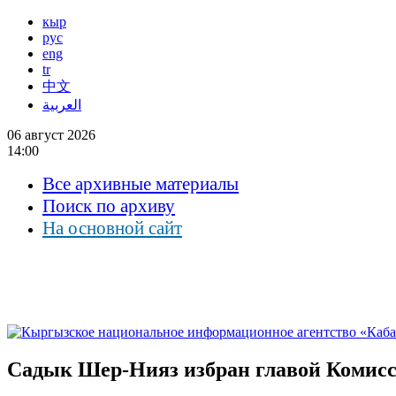
кыр
рус
eng
tr
中文
العربية
06 август 2026
14:00
Все архивные материалы
Поиск по архиву
На основной сайт
Садык Шер-Нияз избран главой Комис