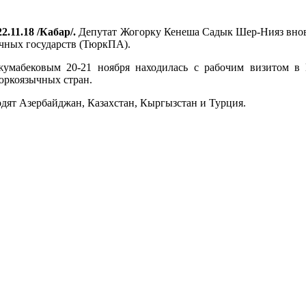
2.11.18 /Кабар/.
Депутат Жогорку Кенеша Садык Шер-Нияз внов
чных государств (ТюркПА).
жумабековым 20-21 ноября находилась с рабочим визитом в 
юркоязычных стран.
дят Азербайджан, Казахстан, Кыргызстан и Турция.
.