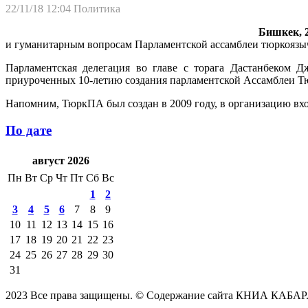
22/11/18 12:04
Политика
Бишкек, 2
и гуманитарным вопросам Парламентской ассамблеи тюркоязы
Парламентская делегация во главе с торага Дастанбеком Д
приуроченных 10-летию создания парламентской Ассамблеи Т
Напомним, ТюркПА был создан в 2009 году, в организацию вхо
По дате
август 2026
Пн
Вт
Ср
Чт
Пт
Сб
Вс
1
2
3
4
5
6
7
8
9
10
11
12
13
14
15
16
17
18
19
20
21
22
23
24
25
26
27
28
29
30
31
2023 Все права защищены. © Содержание сайта КНИА КАБАР