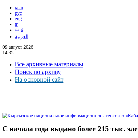
кыр
рус
eng
tr
中文
العربية
09 август 2026
14:35
Все архивные материалы
Поиск по архиву
На основной сайт
С начала года выдано более 215 тыс. э