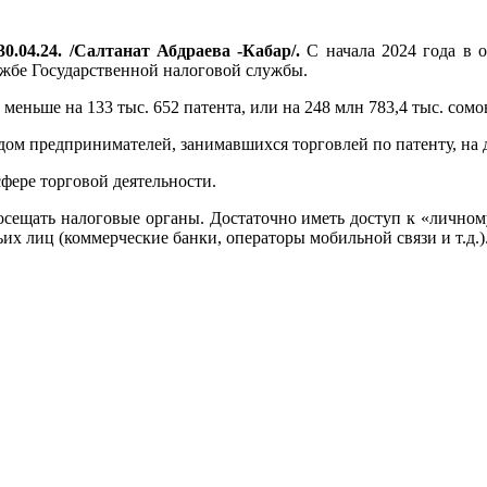
0.04.24. /Салтанат Абдраева -Кабар/.
С начала 2024 года в 
ужбе Государственной налоговой службы.
ньше на 133 тыс. 652 патента, или на 248 млн 783,4 тыс. сомо
дом предпринимателей, занимавшихся торговлей по патенту, на
сфере торговой деятельности.
сещать налоговые органы. Достаточно иметь доступ к «личному 
х лиц (коммерческие банки, операторы мобильной связи и т.д.)