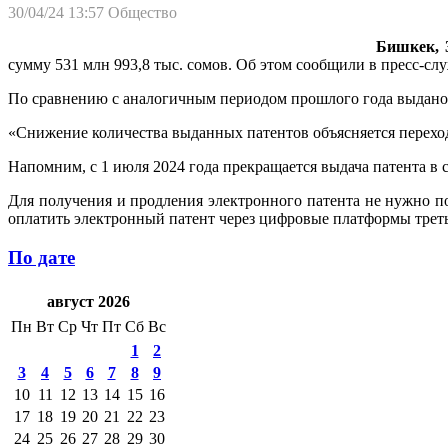
30/04/24 13:57
Общество
Бишкек, 3
сумму 531 млн 993,8 тыс. сомов. Об этом сообщили в пресс-сл
По сравнению с аналогичным периодом прошлого года выдано ме
«Снижение количества выданных патентов объясняется перехо
Напомним, с 1 июля 2024 года прекращается выдача патента в 
Для получения и продления электронного патента не нужно по
оплатить электронный патент через цифровые платформы третьи
По дате
август 2026
Пн
Вт
Ср
Чт
Пт
Сб
Вс
1
2
3
4
5
6
7
8
9
10
11
12
13
14
15
16
17
18
19
20
21
22
23
24
25
26
27
28
29
30