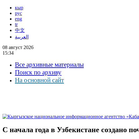
кыр
рус
eng
tr
中文
العربية
08 август 2026
15:34
Все архивные материалы
Поиск по архиву
На основной сайт
С начала года в Узбекистане создано п