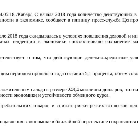
4.05.18 /Кабар/. C начала 2018 года количество действующих 
ивности в экономике, сообщает в пятницу пресс-служба Центро
але 2018 года складывалась в условиях повышения деловой и ин
ных тенденций в экономике способствовало сохранение ма
етельствует о том, что действующие денежно-кредитные ус
ющим периодом прошлого года составил 5,1 процента, объем сов
ложительным сальдо в размере 249,4 миллиона долларов, что н
ности экономики и устойчивости обменного курса.
ребительских товаров и снизить риски резких всплесков цен
 давления в экономике в ближайшей перспективе сохраняются с