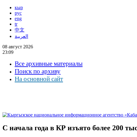
кыр
рус
eng
tr
中文
العربية
08 август 2026
23:09
Все архивные материалы
Поиск по архиву
На основной сайт
С начала года в КР изъято более 200 т