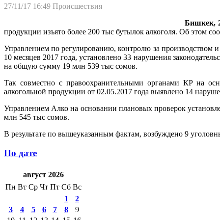
27/11/17 16:49
Происшествия
Бишкек, 2
продукции изъято более 200 тыс бутылок алкоголя. Об этом с
Управлением по регулированию, контролю за производством и
10 месяцев 2017 года, установлено 33 нарушения законодатель
на общую сумму 19 млн 539 тыс сомов.
Так совместно с правоохранительными органами КР на осн
алкогольной продукции от 02.05.2017 года выявлено 14 наруше
Управлением Алко на основании плановых проверок установле
млн 545 тыс сомов.
В результате по вышеуказанным фактам, возбуждено 9 уголовн
По дате
август 2026
Пн
Вт
Ср
Чт
Пт
Сб
Вс
1
2
3
4
5
6
7
8
9