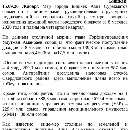
Бишкек,
15.09.20 /Кабар/.
Мэр города Бишкек Азиз Суракматов
совместно с вице-мэрами, руководителями структурных
подразделений и городских служб рассмотрел вопросы
исполнения доходной части городского бюджета за 8 месяцев
2020 года и планы на четвертый квартал.
По данным столичной мэрии, глава Горфинуправления
Умутжан Аманбаев сообщил, что фактическое поступление
доходов за 8 месяцев составило 5 млрд 139,3 млн сомов, план
выполнен на 85,4% (6 млрд17,5 млн сомов).
«Основную часть доходов составляют налоговые поступления
– 4 млрд 209,3 млн сомов, в бюджет не поступило 587 млн
сомов. Антирейтинг возглавила налоговая служба
Свердловского района, здесь выполнение плана всего на
75%», - пояснил он.
Кроме того, сообщается, что по неналоговым доходам на 1
сентября собрано 388,3 млн сомов при плане 679,4 млн сомов,
из них по линии управления земельных ресурсов (УЗР) –
229,4 млн сомов, управления муниципального имущества
(УМИ) – 38 млн сомов.
Как известно, вице-мэр столицы по земельной и
транспортной политике Азиз Алымкулов отметил, что