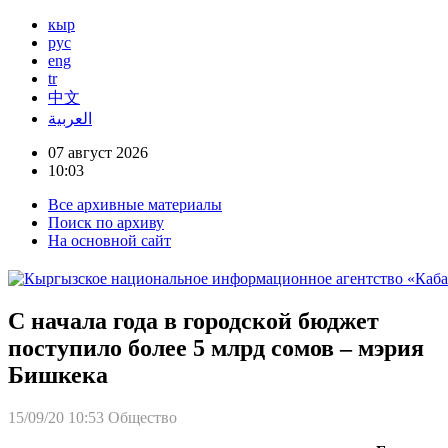
кыр
рус
eng
tr
中文
العربية
07 август 2026
10:03
Все архивные материалы
Поиск по архиву
На основной сайт
С начала года в городской бюджет
поступило более 5 млрд сомов – мэрия
Бишкека
15/09/20 10:53
Общество