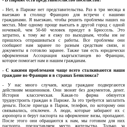
- Нет, в Париже нет представительства. Раз в три месяца я
выезжаю в столицу Францию для встречи с нашими
гражданами. Я выезжаю, чтобы решить проблемы наших на
местах. Мне одному проще выехать в другой город с одной
ночевкой, чем 50-60 человек приедут в Брюссель. Это
затратно, к тому же я езжу по выходным, чтобы им не
пришлось отпрашиваться с работы. Все проблемы они
сообщают нам заранее по разным средствам связи, и
документы я готовлю заранее. Также там есть юридически
оформленная Ассоциация кыргызстанцев во Франции,
которое помогает нам и нашим гражданам.
- С какими проблемами чаще всего сталкиваются наши
граждане во Франции и в странах Бенилюкса?
- У нас много случаев, когда граждане подвергаются
действиям мошенников. Они звонят без документов, денег.
История классическая. Какая-то фирма обязуется
трудоустроить граждан в Париже. За это требуется заплатить
деньги. После приезда в Париж, телефон, по которому они
связывались, отключен. А люди, которые забирают их с
аэропорта и берут паспорта на оформление визы, пропадают.
После этого они обращаются к нам, мы готовим для них
паспорта, предоставляем место жительства. Только за