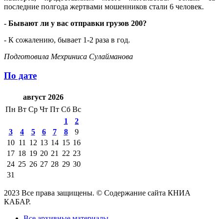
последние полгода жертвами мошенников стали 6 человек.
- Бывают ли у вас отправки грузов 200?
- К сожалению, бывает 1-2 раза в год.
Подготовила Мехриниса Сулайманова
По дате
август 2026
Пн
Вт
Ср
Чт
Пт
Сб
Вс
1
2
3
4
5
6
7
8
9
10
11
12
13
14
15
16
17
18
19
20
21
22
23
24
25
26
27
28
29
30
31
2023 Все права защищены. © Содержание сайта КНИА
КАБАР.
Все архивные материалы