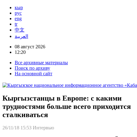
кыр
рус
eng
tr
中文
العربية
08 август 2026
12:20
Все архивные материалы
Поиск по архиву
На основной сайт
Кыргызстанцы в Европе: с какими
трудностями больше всего приходится
сталкиваться
26/11/18 15:53
Интервью