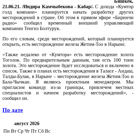
Бишкек,
21.06.21. /Индира Камчыбекова - Кабар/.
С дохода «Кумтор
голд компани» планируется начать разработку других
месторождений в стране. Об этом в прямом эфире «Биринчи
радио» сообщил временный внешний управляющий
компании Тенгиз Болтурук.
По его словам, среди месторождений, который планируется
открыть, есть месторождение железа Жетим-Тоо в Нарыне.
«Также недалеко от «Кумтора» есть месторождение золота
Тоголок. По предварительным данным, там есть 100 тонн
золота. Это месторождение будет исследоваться и включено в
список. Также в планах есть месторождения в Таласе - Андаш,
Талды-Булак, в Нарыне – месторождение железа Жетим-Тоо и
Бала-Чычкан. Я являюсь проектным менеджером. Мы
пригласим команду из-за границы, привлечем местных
специалистов и начнем разработку месторождений», -
сообщил он.
По дате
август 2026
Пн
Вт
Ср
Чт
Пт
Сб
Вс