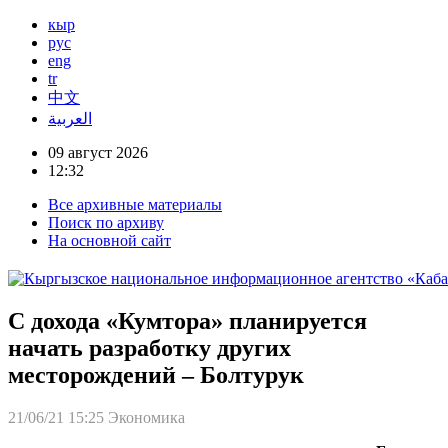
кыр
рус
eng
tr
中文
العربية
09 август 2026
12:32
Все архивные материалы
Поиск по архиву
На основной сайт
С дохода «Кумтора» планируется
начать разработку других
месторождений – Болтурук
21/06/21 15:25
Экономика