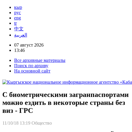
кыр
рус
eng
tr
中文
العربية
07 август 2026
13:46
Все архивные материалы
Поиск по архиву
На основной сайт
С биометрическими загранпаспортами
можно ездить в некоторые страны без
виз - ГРС
11/10/18 13:19
Общество