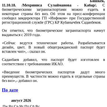
Бишкек,
11.10.18. /Мехриниса Сулайманова - Кабар/.
С
биометрическими загранпаспортами можно ездить в
некоторые страны без виз. Об этом на пресс-конференции
сообщил замдиректора ГП «Инфоком» при Государственной
регистрационной службе (ГРС) КР Кубанычбек Саданбеков.
Он отметил, что биометрические загранпаспорта начнут
выдаваться с 2019 года.
«Сейчас ведутся технические работы. Разрабатывается
дизайн, цвет. В новый общегражданский паспорт будет
вставлен чип», - сказал он.
Саданбаев добавил, что паспорт будет изготовлен в
соответствии с требованиями ИКАО.
«Введение биометрических паспортов дадут много
преимуществ. В частности можно ездить в отдельные страны
без виз»,- добавил он.
По дате
август 2026
Пн
Вт
Ср
Чт
Пт
Сб
Вс