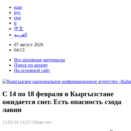
кыр
рус
eng
tr
中文
العربية
07 август 2026
04:13
Все архивные материалы
Поиск по архиву
На основной сайт
С 14 по 18 февраля в Кыргызстане
ожидается снег. Есть опасность схода
лавин
12/02/18 14:25
Общество