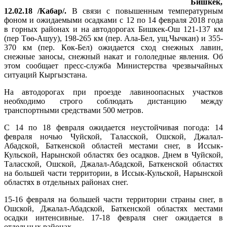
Бишкек,
12.02.18 /Кабар/.
В связи с повышенным температурным
фоном и ожидаемыми осадками с 12 по 14 февраля 2018 года
в горных районах и на автодорогах Бишкек-Ош 121-137 км
(пер Төө-Ашуу), 198-265 км (пер. Ала-Бел, ущ.Чычкан) и 355-
370 км (пер. Көк-Бел) ожидается сход снежных лавин,
снежные заносы, снежный накат и гололедные явления. Об
этом сообщает пресс-служба Министерства чрезвычайных
ситуаций Кыргызстана.
На автодорогах при проезде лавиноопасных участков
необходимо строго соблюдать дистанцию между
транспортными средствами 500 метров.
С 14 по 18 февраля ожидается неустойчивая погода: 14
февраля ночью Чуйской, Таласской, Ошской, Джалал-
Абадской, Баткенской областей местами снег, в Иссык-
Кульской, Нарынской областях без осадков. Днем в Чуйской,
Таласской, Ошской, Джалал-Абадской, Баткенской областях
на большей части территории, в Иссык-Кульской, Нарынской
областях в отдельных районах снег.
15-16 февраля на большей части территории страны снег, в
Ошской, Джалал-Абадской, Баткенской областях местами
осадки интенсивные. 17-18 февраля снег ожидается в
отдельных районах.