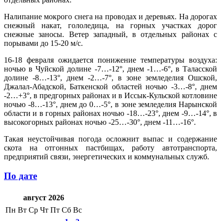
Налипание мокрого снега на проводах и деревьях. На дорогах
снежный накат, гололедица, на горных участках дорог
снежные заносы. Ветер западный, в отдельных районах с
порывами до 15-20 м/с.
16-18 февраля ожидается понижение температуры воздуха:
ночью в Чуйской долине -7…-12°, днем -1…-6°, в Таласской
долине -8…-13°, днем -2…-7°, в зоне земледелия Ошской,
Джалал-Абадской, Баткенской областей ночью -3…-8°, днем
-2…+3°, в предгорных районах и в Иссык-Кульской котловине
ночью -8…-13°, днем до 0…-5°, в зоне земледелия Нарынской
области и в горных районах ночью -18…-23°, днем -9…-14°, в
высокогорных районах ночью -25…-30°, днем -11…-16°.
Такая неустойчивая погода осложнит выпас и содержание
скота на отгонных пастбищах, работу автотранспорта,
предприятий связи, энергетических и коммунальных служб.
По дате
август 2026
Пн
Вт
Ср
Чт
Пт
Сб
Вс