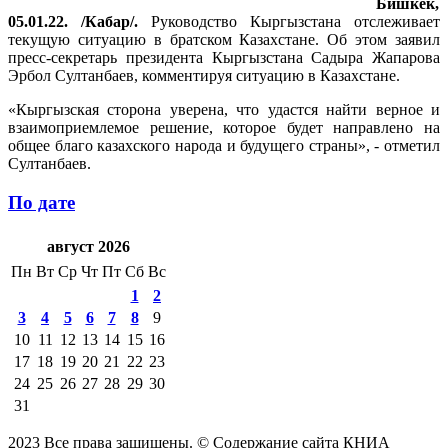
Бишкек,
05.01.22. /Кабар/.
Руководство Кыргызстана отслеживает
текущую ситуацию в братском Казахстане. Об этом заявил
пресс-секретарь президента Кыргызстана Садыра Жапарова
Эрбол Султанбаев, комментируя ситуацию в Казахстане.
«Кыргызская сторона уверена, что удастся найти верное и
взаимоприемлемое решение, которое будет направлено на
общее благо казахского народа и будущего страны», - отметил
Султанбаев.
По дате
август 2026
Пн
Вт
Ср
Чт
Пт
Сб
Вс
1
2
3
4
5
6
7
8
9
10
11
12
13
14
15
16
17
18
19
20
21
22
23
24
25
26
27
28
29
30
31
2023 Все права защищены. © Содержание сайта КНИА