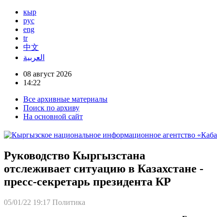
кыр
рус
eng
tr
中文
العربية
08 август 2026
14:22
Все архивные материалы
Поиск по архиву
На основной сайт
Руководство Кыргызстана
отслеживает ситуацию в Казахстане -
пресс-секретарь президента КР
05/01/22 19:17
Политика