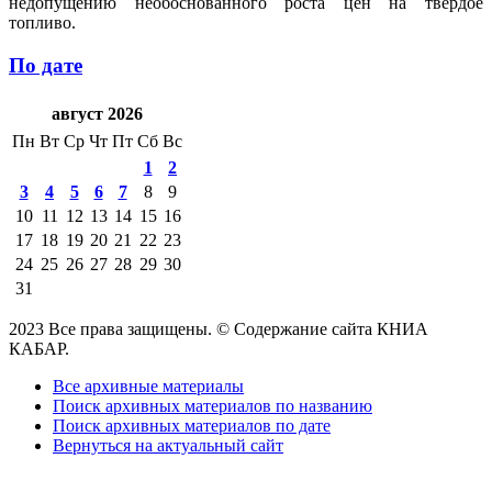
недопущению необоснованного роста цен на твердое
топливо.
По дате
август 2026
Пн
Вт
Ср
Чт
Пт
Сб
Вс
1
2
3
4
5
6
7
8
9
10
11
12
13
14
15
16
17
18
19
20
21
22
23
24
25
26
27
28
29
30
31
2023 Все права защищены. © Содержание сайта КНИА
КАБАР.
Все архивные материалы
Поиск архивных материалов по названию
Поиск архивных материалов по дате
Вернуться на актуальный сайт