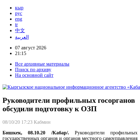
кыр
рус
eng
tr
中文
العربية
07 август 2026
21:15
Все архивные материалы
Поиск по архиву
На основной сайт
Руководители профильных госорганов
обсудили подготовку к ОЗП
08/10/20 17:23
Кабмин
Бишкек, 08.10.20 /Кабар/.
Руководители профильных
государственных органов и органов местного самоуправления