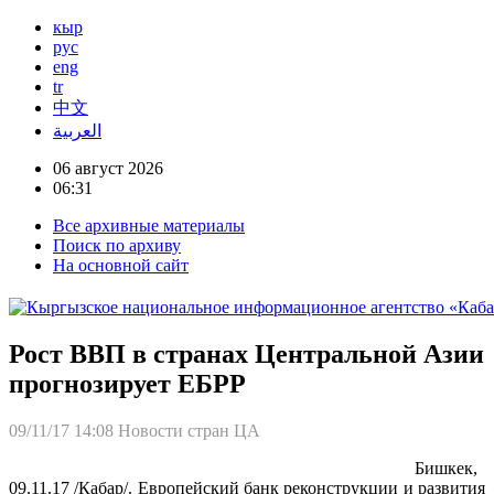
кыр
рус
eng
tr
中文
العربية
06 август 2026
06:31
Все архивные материалы
Поиск по архиву
На основной сайт
Рост ВВП в странах Центральной Азии
прогнозирует ЕБРР
09/11/17 14:08
Новости стран ЦА
Бишкек,
09.11.17 /Кабар/. Европейский банк реконструкции и развития