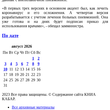
«В первых трех версиях в основном акцент был, как лечить
коронавирус и его осложнения. А четвертая версия
разрабатывается с учетом лечения больных пневмонией. Она
уже готова и на днях будет подписан приказ для
использования врачами», - обещал замминистра.
По дате
август 2026
Пн
Вт
Ср
Чт
Пт
Сб
Вс
1
2
3
4
5
6
7
8
9
10
11
12
13
14
15
16
17
18
19
20
21
22
23
24
25
26
27
28
29
30
31
2023 Все права защищены. © Содержание сайта КНИА
КАБАР.
Все архивные материалы