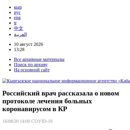
кыр
рус
eng
tr
中文
العربية
10 август 2026
13:28
Все архивные материалы
Поиск по архиву
На основной сайт
Российский врач рассказала о новом
протоколе лечения больных
коронавирусом в КР
16/08/20 14:00
COVID-19