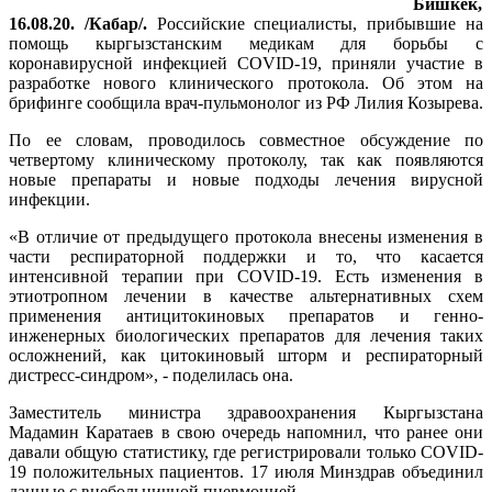
Бишкек,
16.08.20. /Кабар/.
Российские специалисты, прибывшие на
помощь кыргызстанским медикам для борьбы с
коронавирусной инфекцией COVID-19, приняли участие в
разработке нового клинического протокола. Об этом на
брифинге сообщила врач-пульмонолог из РФ Лилия Козырева.
По ее словам, проводилось совместное обсуждение по
четвертому клиническому протоколу, так как появляются
новые препараты и новые подходы лечения вирусной
инфекции.
«В отличие от предыдущего протокола внесены изменения в
части респираторной поддержки и то, что касается
интенсивной терапии при COVID-19. Есть изменения в
этиотропном лечении в качестве альтернативных схем
применения антицитокиновых препаратов и генно-
инженерных биологических препаратов для лечения таких
осложнений, как цитокиновый шторм и респираторный
дистресс-синдром», - поделилась она.
Заместитель министра здравоохранения Кыргызстана
Мадамин Каратаев в свою очередь напомнил, что ранее они
давали общую статистику, где регистрировали только COVID-
19 положительных пациентов. 17 июля Минздрав объединил
данные с внебольничной пневмонией.