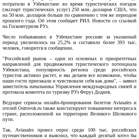
потратили в Узбекистане во время туристических поездок
(экспорт туристических услуг) 250 млн. долларов США, что
на 50 млн. долларов больше по сравнению с тем же периодом
прошлого года. Об этом сообщает РИА Новости со ссылкой
на Госкомтуризм РУз.
Число побывавших в Узбекистане россиян за указанный
период увеличилось на 25,2% и составило более 393 тыс.
человек, говорится в сообщении.
"Российский рынок – один из основных и приоритетных
направлений для продвижения туристического потенциала
Узбекистана, популярность региона среди российских
туристов активно растет, и мы делаем все возможное, чтобы
наши гости приезжали и чувствовали себя как дома", – заявил
заместитель начальника Управления международных связей и
протокола комитета по туризму РУз Феруз Додиев.
Ведущие сервисы онлайн-бронирования билетов Aviasales и
отелей Ostrovok.ru также констатируют повышение интереса к
стране, расположенной на территории Великого Шелкового
пути.
Так, Aviasales провел опрос среди 100 тыс. российских
путешественников и выяснил, что каждый десятый хотел бы