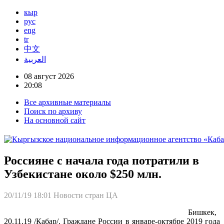
кыр
рус
eng
tr
中文
العربية
08 август 2026
20:08
Все архивные материалы
Поиск по архиву
На основной сайт
Россияне с начала года потратили в
Узбекистане около $250 млн.
20/11/19 18:01
Новости стран ЦА
Бишкек,
20.11.19 /Кабар/. Граждане России в январе-октябре 2019 года