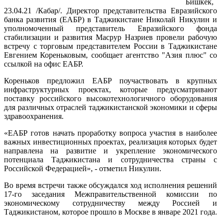
Бишкек,
23.04.21 /Кабар/. Директор представительства Евразийского
банка развития (ЕАБР) в Таджикистане Николай Никулин и
уполномоченный представитель Евразийского фонда
стабилизации и развития Масрур Назриев провели рабочую
встречу с торговым представителем России в Таджикистане
Евгением Кореньковым, сообщает агентство "Азия плюс" со
ссылкой на офис ЕАБР.
Кореньков предложил ЕАБР поучаствовать в крупных
инфраструктурных проектах, которые предусматривают
поставку российского высокотехнологичного оборудования
для различных отраслей таджикистанской экономики и сферы
здравоохранения.
«ЕАБР готов начать проработку вопроса участия в наиболее
важных инвестиционных проектах, реализация которых будет
направлена на развитие и укрепление экономического
потенциала Таджикистана и сотрудничества страны с
Российской Федерацией», - отметил Никулин.
Во время встречи также обсуждался ход исполнения решений
17-го заседания Межправительственной комиссии по
экономическому сотрудничеству между Россией и
Таджикистаном, которое прошло в Москве в январе 2021 года.