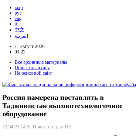
кыр
рус
eng
tr
中文
العربية
11 август 2026
01:22
Все архивные материалы
Поиск по архиву
На основной сайт
Россия намерена поставлять в
Таджикистан высокотехнологичное
оборудование
23/04/21 14:52
Новости стран ЦА