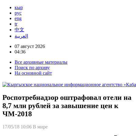
кыр
рус
eng
tr
中文
العربية
07 август 2026
04:36
Все архивные материалы
Поиск по архиву
На основной сайт
Роспотребнадзор оштрафовал отели на
8,7 млн рублей за завышение цен к
ЧМ-2018
17/05/18 10:06
В мире