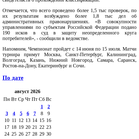
Отмечается, что всего проведено более 1,5 тыс проверок, по
их результатам возбуждено более 1,8 тыс дел об
административных правонарушениях. «В совокупности
управлениями по субъектам Российской Федерации подано
190 исков в суд в защиту неопределенного круга
потребителей», - сообщили в ведомстве.
Напомним, Чемпионат пройдет с 14 июня по 15 июля. Матчи
турнира примут Москва, Санкт-Петербург, Калининград,
Волгоград, Казань, Нижний Новгород, Самара, Саранск,
Ростов-на-Дону, Екатеринбург и Сочи.
По дате
август 2026
Пн
Вт
Ср
Чт
Пт
Сб
Вс
1
2
3
4
5
6
7
8
9
10
11
12
13
14
15
16
17
18
19
20
21
22
23
24
25
26
27
28
29
30