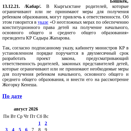
Бишкек,
13.12.21. /Кабар/.
В Кыргызстане родителей, которые
ограничивают или не принимают меры для получения
ребенком образования, могут привлечь к ответственности. Об
этом говорится в
указе
«О неотложных мерах по обеспечению
конституционного права детей на получение начального,
основного общего и среднего общего образования»
президента КР Садыра Жапарова.
Так, согласно подписанному указу, кабинету министров КР в
установленном порядке поручается в двухмесячный срок
разработать проект закона, предусматривающий
ответственность родителей, законных представителей детей,
которые ограничивают или не принимают необходимые меры
для получения ребенком начального, основного общего и
среднего общего образования, и внести его на рассмотрение
Жогорку Кенеша.
По дате
август 2026
Пн
Вт
Ср
Чт
Пт
Сб
Вс
1
2
3
4
5
6
7
8
9