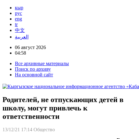
кыр
рус
eng
tr
中文
العربية
06 август 2026
04:58
Все архивные материалы
Поиск по архиву
На основной сайт
Родителей, не отпускающих детей в
школу, могут привлечь к
ответственности
13/12/21 17:14
Общество