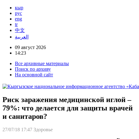
кыр
рус
eng
tr
中文
العربية
09 август 2026
14:23
Все архивные материалы
Поиск по архиву
На основной сайт
Риск заражения медицинской иглой –
79%: что делается для защиты врачей
и санитаров?
27/07/18 17:47
Здоровье