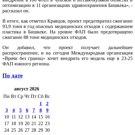
оптимизацию в 11 организациях здравоохранения Бишкека», -
рассказал он.
В итоге, как отметил Кравцов, проект предотвратил сжигание
93,9 тонн в год опасных медицинских отходов с содержанием
пластика в Бишкеке. На уровне ФАП было предотвращено
сжигание 88 тонн медицинских отходов.
Он добавил, что проект получает дальнейшее
распространение, и на сегодня Международная организация
«Врачи без границ» хочет внедрить его модель еще в 23-25
ФАП южного региона.
По дате
август 2026
Пн
Вт
Ср
Чт
Пт
Сб
Вс
1
2
3
4
5
6
7
8
9
10
11
12
13
14
15
16
17
18
19
20
21
22
23
24
25
26
27
28
29
30