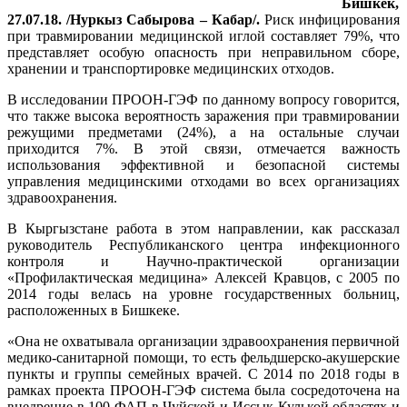
Бишкек,
27.07.18. /Нуркыз Сабырова – Кабар/.
Риск инфицирования
при травмировании медицинской иглой составляет 79%, что
представляет особую опасность при неправильном сборе,
хранении и транспортировке медицинских отходов.
В исследовании ПРООН-ГЭФ по данному вопросу говорится,
что также высока вероятность заражения при травмировании
режущими предметами (24%), а на остальные случаи
приходится 7%. В этой связи, отмечается важность
использования эффективной и безопасной системы
управления медицинскими отходами во всех организациях
здравоохранения.
В Кыргызстане работа в этом направлении, как рассказал
руководитель Республиканского центра инфекционного
контроля и Научно-практической организации
«Профилактическая медицина» Алексей Кравцов, с 2005 по
2014 годы велась на уровне государственных больниц,
расположенных в Бишкеке.
«Она не охватывала организации здравоохранения первичной
медико-санитарной помощи, то есть фельдшерско-акушерские
пункты и группы семейных врачей. С 2014 по 2018 годы в
рамках проекта ПРООН-ГЭФ система была сосредоточена на
внедрение в 100 ФАП в Чуйской и Иссык-Кулькой областях и