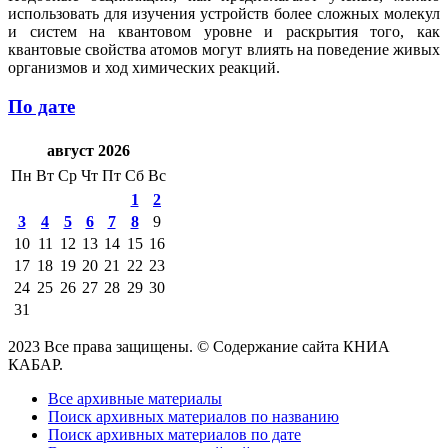
использовать для изучения устройств более сложных молекул
и систем на квантовом уровне и раскрытия того, как
квантовые свойства атомов могут влиять на поведение живых
организмов и ход химических реакций.
По дате
август 2026
Пн
Вт
Ср
Чт
Пт
Сб
Вс
1
2
3
4
5
6
7
8
9
10
11
12
13
14
15
16
17
18
19
20
21
22
23
24
25
26
27
28
29
30
31
2023 Все права защищены. © Содержание сайта КНИА
КАБАР.
Все архивные материалы
Поиск архивных материалов по названию
Поиск архивных материалов по дате