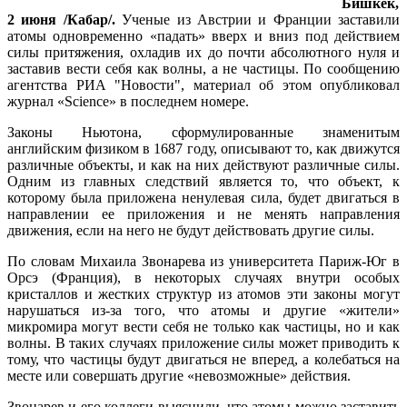
Бишкек,
2 июня /Кабар/.
Ученые из Австрии и Франции заставили
атомы одновременно «падать» вверх и вниз под действием
силы притяжения, охладив их до почти абсолютного нуля и
заставив вести себя как волны, а не частицы. По сообщению
агентства РИА "Новости", материал об этом опубликовал
журнал «Science» в последнем номере.
Законы Ньютона, сформулированные знаменитым
английским физиком в 1687 году, описывают то, как движутся
различные объекты, и как на них действуют различные силы.
Одним из главных следствий является то, что объект, к
которому была приложена ненулевая сила, будет двигаться в
направлении ее приложения и не менять направления
движения, если на него не будут действовать другие силы.
По словам Михаила Звонарева из университета Париж-Юг в
Орсэ (Франция), в некоторых случаях внутри особых
кристаллов и жестких структур из атомов эти законы могут
нарушаться из-за того, что атомы и другие «жители»
микромира могут вести себя не только как частицы, но и как
волны. В таких случаях приложение силы может приводить к
тому, что частицы будут двигаться не вперед, а колебаться на
месте или совершать другие «невозможные» действия.
Звонарев и его коллеги выяснили, что атомы можно заставить