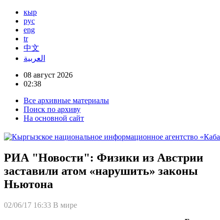
кыр
рус
eng
tr
中文
العربية
08 август 2026
02:38
Все архивные материалы
Поиск по архиву
На основной сайт
РИА "Новости": Физики из Австрии
заставили атом «нарушить» законы
Ньютона
02/06/17 16:33
В мире