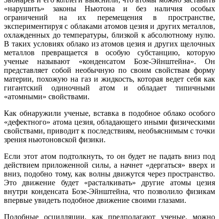
«нарушить» законы Ньютона и без наличия особых
ограничений на их перемещения в пространстве,
экспериментируя с облаками атомов цезия и других металлов,
охлажденных до температуры, близкой к абсолютному нулю.
В таких условиях облако из атомов цезия и других щелочных
металлов превращается в особую субстанцию, которую
ученые называют «конденсатом Бозе-Эйнштейна». Он
представляет собой необычную по своим свойствам форму
материи, похожую на газ и жидкость, которая ведет себя как
гигантский одиночный атом и обладает типичными
«атомными» свойствами.
Как обнаружили ученые, вставка в подобное облако особого
«дефектного» атома цезия, обладающего иными физическими
свойствами, приводит к последствиям, необъяснимым с точки
зрения ньютоновской физики.
Если этот атом подтолкнуть, то он будет не падать вниз под
действием приложенной силы, а начнет «дергаться» вверх и
вниз, подобно тому, как волны движутся через пространство.
Это движение будет «расталкивать» другие атомы цезия
внутри конденсата Бозе-Эйнштейна, что позволило физикам
впервые увидеть подобное движение своими глазами.
Подобные осцилляции, как предполагают ученые, можно