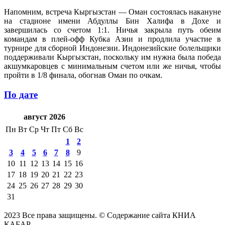
Напомним, встреча Кыргызстан — Оман состоялась накануне
на стадионе имени Абдуллы Бин Халифа в Дохе и
завершилась со счетом 1:1. Ничья закрыла путь обеим
командам в плей-офф Кубка Азии и продлила участие в
турнире для сборной Индонезии. Индонезийские болельщики
поддерживали Кыргызстан, поскольку им нужна была победа
акшумкаровцев с минимальным счетом или же ничья, чтобы
пройти в 1/8 финала, обогнав Оман по очкам.
По дате
август 2026
Пн
Вт
Ср
Чт
Пт
Сб
Вс
1
2
3
4
5
6
7
8
9
10
11
12
13
14
15
16
17
18
19
20
21
22
23
24
25
26
27
28
29
30
31
2023 Все права защищены. © Содержание сайта КНИА
КАБАР.