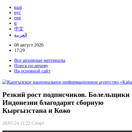
кыр
рус
eng
tr
中文
العربية
08 август 2026
17:29
Все архивные материалы
Поиск по архиву
На основной сайт
Резкий рост подписчиков. Болельщики
Индонезии благодарят сборную
Кыргызстана и Кожо
26/01/24 11:22
Спорт