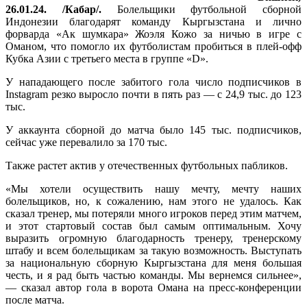
26.01.24. /Кабар/.
Болельщики футбольной сборной
Индонезии благодарят команду Кыргызстана и лично
форварда «Ак шумкара» Жоэля Кожо за ничью в игре с
Оманом, что помогло их футболистам пробиться в плей-офф
Кубка Азии с третьего места в группе «D».
У нападающего после забитого гола число подписчиков в
Instagram резко выросло почти в пять раз — с 24,9 тыс. до 123
тыс.
У аккаунта сборной до матча было 145 тыс. подписчиков,
сейчас уже перевалило за 170 тыс.
Также растет актив у отечественных футбольных пабликов.
«Мы хотели осуществить нашу мечту, мечту наших
болельщиков, но, к сожалению, нам этого не удалось. Как
сказал тренер, мы потеряли много игроков перед этим матчем,
и этот стартовый состав был самым оптимальным. Хочу
выразить огромную благодарность тренеру, тренерскому
штабу и всем болельщикам за такую возможность. Выступать
за национальную сборную Кыргызстана для меня большая
честь, и я рад быть частью команды. Мы вернемся сильнее»,
— сказал автор гола в ворота Омана на пресс-конференции
после матча.