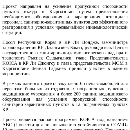
Проект направлен на усиление пропускной способности
пунктов въезда в Кыргызстан путем предоставления
необходимого оборудования и наращивания потенциала
персонала санитарно-карантинных пунктов для эффективного
реагирования в условиях чрезвычайной эпидемиологической
ситуации.
Посол Республики Корея в КР Ли Вонджэ, замминистра
здравоохранения КР Джангазиев Бакыт, руководитель Центра
государственного санитарно-эпидемиологического надзора и
транспорта Рыспек Сыдыгалиев, глава Представительства
KOICA в КР Ли Джонгсу и глава представительства МОМ в
Кыргызстане Зейнал Гаджиев приняли участие в данном
мероприятии.
В рамках данного проекта закуплено 6 спецавтомобилей для
перевозки больных из отдаленных пограничных пунктов в
медицинские учреждения и более 200 единиц медицинского
оборудования для усиления пропускной способности
санитарно-карантинных пунктов в 12 пограничных пунктах
КР.
Проект является частью программы KOICA под названием
ABC (Повестка дня по повышению устойчивости к COVID-
19 посредством сотрудничества в целях развития). Программа