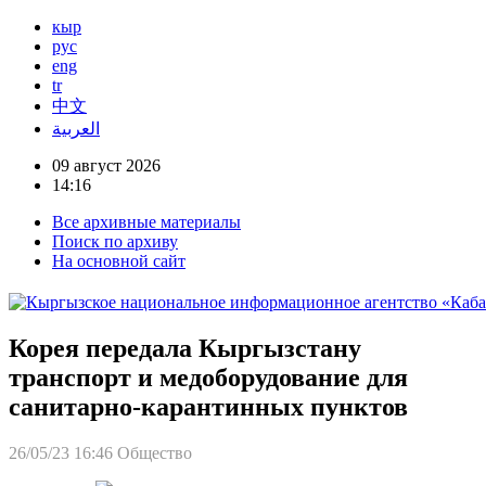
кыр
рус
eng
tr
中文
العربية
09 август 2026
14:16
Все архивные материалы
Поиск по архиву
На основной сайт
Корея передала Кыргызстану
транспорт и медоборудование для
санитарно-карантинных пунктов
26/05/23 16:46
Общество