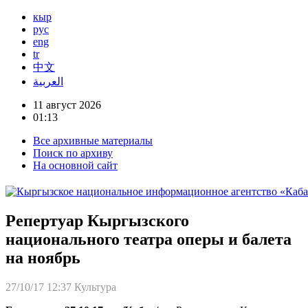
кыр
рус
eng
tr
中文
العربية
11 август 2026
01:13
Все архивные материалы
Поиск по архиву
На основной сайт
Репертуар Кыргызского
национального театра оперы и балета
на ноябрь
27/10/17 12:37
Культура